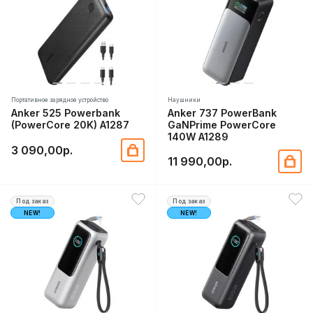
Портативное зарядное устройство
Наушники
Anker 525 Powerbank
Anker 737 PowerBank
(PowerCore 20K) A1287
GaNPrime PowerCore
140W A1289
3 090,00р.
11 990,00р.
Под заказ
Под заказ
NEW!
NEW!