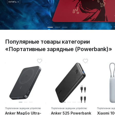
Популярные товары категории
«Портативные зарядные (Powerbank)»
Портативное зарядное устройство
Портативное зарядное устройство
Портативное зар
Anker MagGo Ultra-
Anker 525 Powerbank
Xiaomi 1