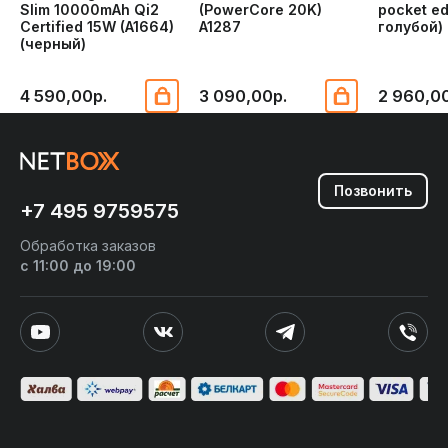
Slim 10000mAh Qi2
(PowerCore 20K)
pocket ed
Certified 15W (A1664)
A1287
голубой)
(черный)
4 590,00р.
3 090,00р.
2 960,0
Позвонить
+7 495 9759575
Обработка заказов
с 11:00 до 19:00