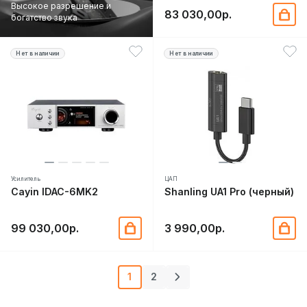
Высокое разрешение и
83 030,00р.
богатство звука
Нет в наличии
Нет в наличии
Усилитель
ЦАП
Cayin IDAC-6MK2
Shanling UA1 Pro (черный)
99 030,00р.
3 990,00р.
1
2