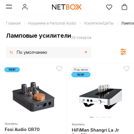
Главная
Наушники и Personal Audio
Усилители/ЦАПы
Лампов
Ламповые усилители
29 товаров
По умолчанию
NEW!
Под заказ
NEW!
Усилитель
Усилитель
Fosi Audio GR70
HiFiMan Shangri La Jr