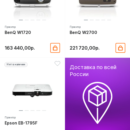
Проектор
Проектор
BenQ W1720
BenQ W2700
163 440,00р.
221 720,00р.
Нет в наличии
Доставка по всей
России
Проектор
Epson EB-1795F