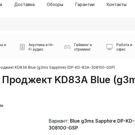
а
Доставка
Обзоры
Гарантии
Контакты
ы и
Акустика и Hi-
Гейминг и
Работа и
Fi аудио
стриминг
офис
бой СДЭК
оджект KD83A Blue (g3ms Sapphire) (DP-KD-83A-308100-GSP)
 Проджект KD83A Blue (g3m
ии
Вариант:
Blue g3ms Sapphire DP-KD
Игровые мыши Logitech
Портативные колонки
Наборы периферии
Игровые наушники
Микрофоны BOYA
Powerbank
Беспроводные колонки
USB Type-C адаптеры
Коврики для мыши
Ресиверы
Геймпады
Наборы
308100-GSP