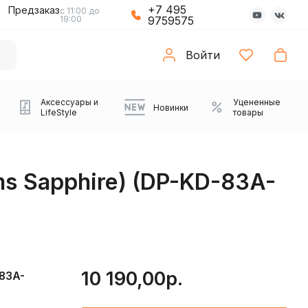
+7 495
Предзаказ
с 11:00 до
19:00
9759575
Войти
Аксессуары и
Уцененные
Новинки
LifeStyle
товары
s Sapphire) (DP-KD-83A-
10 190,00р.
-83A-
Компьютерные колонки
Коврики с подсветкой
Зарядные устройства
Виниловые
Partybox
Плееры
Аудиоинтерфейсы
Звуковые карты
Веб-камеры
Проекторы
Транспорт
Саундбары
проигрыватели