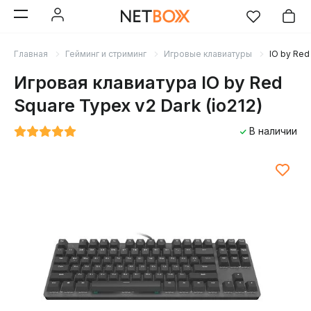
Главная
Гейминг и стриминг
Игровые клавиатуры
IO by Red
Игровая клавиатура IO by Red
Square Typex v2 Dark (io212)
В наличии