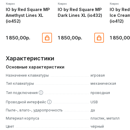
Коврик
Коврик
Коврик
IO by Red Square MP
IO by Red Square MP
IO by Re
Amethyst Lines XL
Dark Lines XL (io432)
Ice Cream
(io452)
(io412)
1 850,00р.
1 850,00р.
1 850,00
Характеристики
Основные характеристики
Назначение клавиатуры
игровая
Тип клавиатуры
механическая
Тип подключения
проводная
Проводной интерфейс
USB
Пыле-, влаго-, ударопрочность
да
Материал корпуса
пластик, металл
Цвет
чёрный