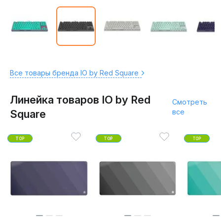
Все товары бренда IO by Red Square
Линейка товаров IO by Red
Смотреть
Square
все
TOP
TOP
TOP