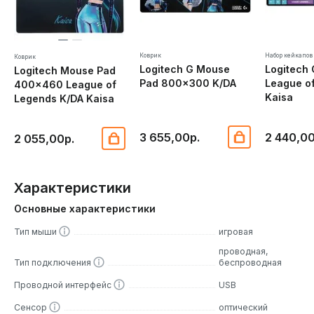
Коврик
Набор кейкапов
Коврик
Logitech G Mouse
Logitech
Logitech Mouse Pad
Pad 800x300 K/DA
League o
400x460 League of
Kaisa
Legends K/DA Kaisa
3 655,00р.
2 440,00
2 055,00р.
Характеристики
Основные характеристики
Тип мыши
игровая
проводная,
Тип подключения
беспроводная
Проводной интерфейс
USB
Сенсор
оптический