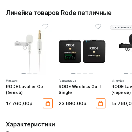
Линейка товаров Rode петличные
Нет в наличии
Микрофон
Радиосистема
Микрофон
RODE Lavalier Go
RODE Wireless Go II
RODE Lav
(белый)
Single
(черный)
17 760,00р.
23 690,00р.
15 760,0
Характеристики