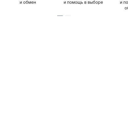
и обмен
и помощь в выборе
и п
о