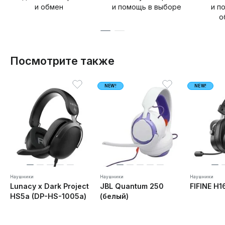
и обмен
и помощь в выборе
и п
о
Посмотрите также
NEW!
NEW!
Наушники
Наушники
Наушники
Lunacy x Dark Project
JBL Quantum 250
FIFINE H1
HS5a (DP-HS-1005a)
(белый)