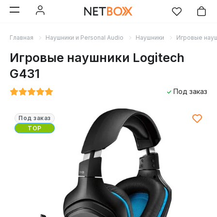
Главная
Наушники и Personal Audio
Наушники
Игровые нау
Игровые наушники Logitech
G431
Под заказ
Под заказ
TOP