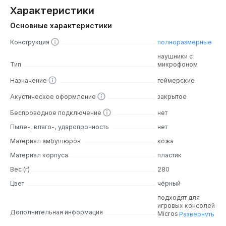
Характеристики
Основные характеристики
Конструкция
полноразмерные
наушники с
Тип
микрофоном
Назначение
геймерские
Акустическое оформление
закрытое
Беспроводное подключение
нет
Пыле-, влаго-, ударопрочность
нет
Материал амбушюров
кожа
Материал корпуса
пластик
Вес (г)
280
Цвет
чёрный
подходят для
игровых консолей
Дополнительная информация
Microsoft Xbox
Развернуть
One, Sony