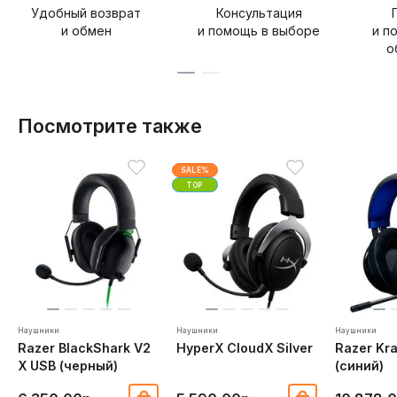
Удобный возврат
Консультация
и обмен
и помощь в выборе
и п
о
Посмотрите также
SALE%
TOP
Наушники
Наушники
Наушники
Razer BlackShark V2
HyperX CloudX Silver
Razer Kr
X USB (черный)
(синий)