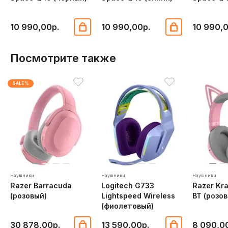
10 990,00р.
10 990,00р.
10 990,
Посмотрите также
SALE%
Наушники
Наушники
Наушники
Razer Barracuda
Logitech G733
Razer Kra
(розовый)
Lightspeed Wireless
BT (розо
(фиолетовый)
30 878,00р.
13 590,00р.
8 090,0