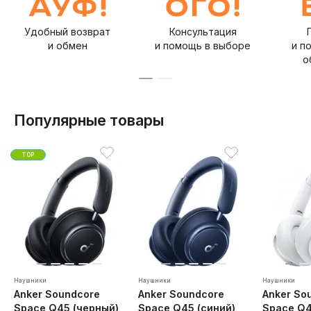
Удобный возврат
Консультация
и обмен
и помощь в выборе
и п
о
Популярные товары
TOP
Наушники
Наушники
Наушники
Anker Soundcore
Anker Soundcore
Anker So
Space Q45 (черный)
Space Q45 (синий)
Space Q4