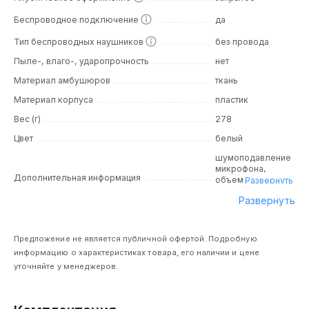
Беспроводное подключение
да
Тип беспроводных наушников
без провода
Пыле-, влаго-, ударопрочность
нет
Материал амбушюров
ткань
Материал корпуса
пластик
Вес (г)
278
Цвет
белый
шумоподавление
микрофона,
Дополнительная информация
объемный звук -
Развернуть
DTS Headphone:X
Развернуть
2.0
Предложение не является публичной офертой. Подробную
информацию о характеристиках товара, его наличии и цене
уточняйте у менеджеров.