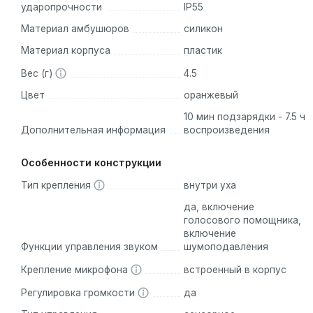
ударопрочности
IP55
Материал амбушюров
силикон
Материал корпуса
пластик
Вес (г)
4.5
Цвет
оранжевый
10 мин подзарядки - 7.5 ч
Дополнительная информация
воспроизведения
Особенности конструкции
Тип крепления
внутри уха
да, включение
голосового помощника,
включение
Функции управления звуком
шумоподавления
Крепление микрофона
встроенный в корпус
Регулировка громкости
да