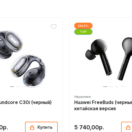
SALE%
TOP
Наушники
undcore C30i (черный)
Huawei FreeBuds (черны
китайская версия
0р.
5 740,00р.
Купить