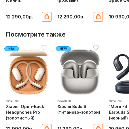
(синий)
(розовый)
Space Q4
12 290,00р.
12 290,00р.
10 990,
Посмотрите также
NEW!
NEW!
Наушники
Наушники
Наушники
Xiaomi Open-Back
Xiaomi Buds 6
1More Fit
Headphones Pro
(титаново-золотой)
Earbuds 
(золотистый)
(черный)
12 990,00р.
11 290,00р.
10 950,0