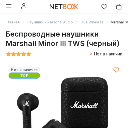
Главная
Наушники и Personal Audio
True Wireless
Marshall M
Беспроводные наушники
Marshall Minor III TWS (черный)
Нет в наличии
Нет в наличии
TOP