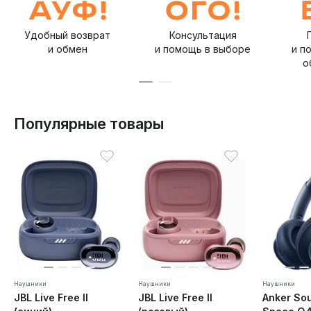
Удобный возврат
Консультация
и обмен
и помощь в выборе
и п
о
Популярные товары
Наушники
Наушники
Наушники
JBL Live Free II
JBL Live Free II
Anker So