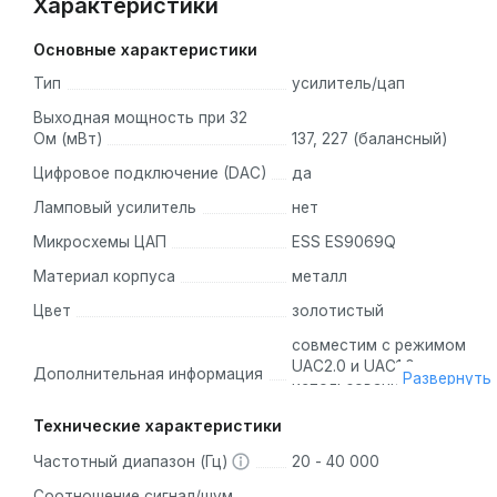
Характеристики
Основные характеристики
Тип
усилитель/цап
Выходная мощность при 32
Ом (мВт)
137, 227 (балансный)
Цифровое подключение (DAC)
да
Ламповый усилитель
нет
Микросхемы ЦАП
ESS ES9069Q
Материал корпуса
металл
Цвет
золотистый
совместим с режимом
UAC2.0 и UAC1.0 для
Дополнительная информация
Развернуть
использования с Nintendo
Switch и другими
Технические характеристики
игровыми системами или
более старыми
Частотный диапазон (Гц)
20 - 40 000
устройствами, Android,
Windows, Mac и iOS
Соотношение сигнал/шум