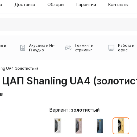
а
Доставка
Обзоры
Гарантии
Контакты
ы и
Акустика и Hi-
Гейминг и
Работа и
Fi аудио
стриминг
офис
бой СДЭК
ing UA4 (золотистый)
 ЦАП Shanling UA4 (золотис
ии
Вариант:
золотистый
Игровые мыши Logitech
Портативные колонки
Наборы периферии
Игровые наушники
Микрофоны BOYA
Powerbank
Беспроводные колонки
USB Type-C адаптеры
Коврики для мыши
Ресиверы
Геймпады
Наборы