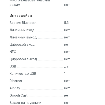
Многопользовательский
режим
нет
Интерфейсы
Версия Bluetooth
5.3
Линейный вход
нет
Линейный выход
нет
Цифровой вход
нет
NFC
нет
Цифровой выход
нет
USB
да
Количество USB
1
Ethernet
нет
AirPlay
нет
GoogleCast
нет
Выход на наушники
нет