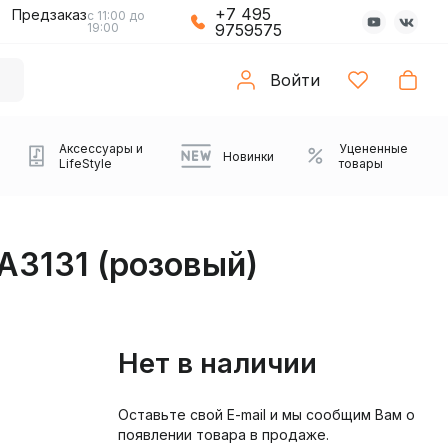
+7 495
Предзаказ
с 11:00 до
19:00
9759575
Войти
Аксессуары и
Уцененные
Новинки
LifeStyle
товары
A3131 (розовый)
Нет в наличии
Оставьте свой E-mail и мы сообщим Вам о
Компьютерные колонки
Коврики с подсветкой
Зарядные устройства
Виниловые
Partybox
Плееры
Аудиоинтерфейсы
Звуковые карты
Веб-камеры
Проекторы
Транспорт
Саундбары
появлении товара в продаже.
проигрыватели