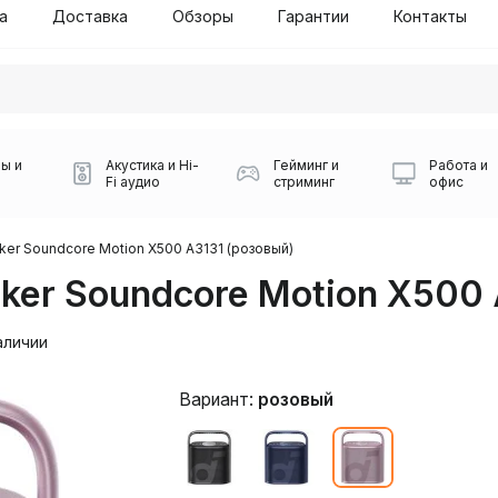
а
Доставка
Обзоры
Гарантии
Контакты
ы и
Акустика и Hi-
Гейминг и
Работа и
Fi аудио
стриминг
офис
бой СДЭК
ker Soundcore Motion X500 A3131 (розовый)
ker Soundcore Motion X500 
аличии
Вариант:
розовый
Игровые мыши Logitech
Портативные колонки
Наборы периферии
Игровые наушники
Микрофоны BOYA
Powerbank
Беспроводные колонки
USB Type-C адаптеры
Коврики для мыши
Ресиверы
Геймпады
Наборы