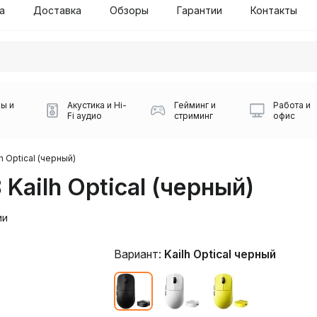
а
Доставка
Обзоры
Гарантии
Контакты
ы и
Акустика и Hi-
Гейминг и
Работа и
Fi аудио
стриминг
офис
бой СДЭК
h Optical (черный)
Kailh Optical (черный)
ии
Вариант:
Kailh Optical черный
Игровые мыши Logitech
Портативные колонки
Наборы периферии
Игровые наушники
Микрофоны BOYA
Powerbank
Беспроводные колонки
USB Type-C адаптеры
Коврики для мыши
Ресиверы
Геймпады
Наборы