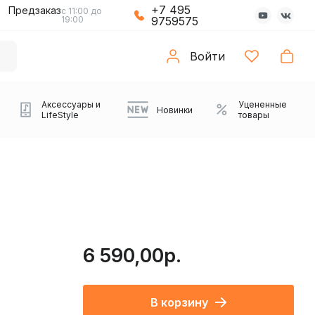
+7 495
Предзаказ
с 11:00 до
19:00
9759575
Войти
Аксессуары и
Уцененные
Новинки
LifeStyle
товары
6 590,00р.
Компьютерные колонки
Коврики с подсветкой
Зарядные устройства
Виниловые
Partybox
Плееры
Аудиоинтерфейсы
Звуковые карты
Веб-камеры
Проекторы
Транспорт
Саундбары
В корзину
проигрыватели