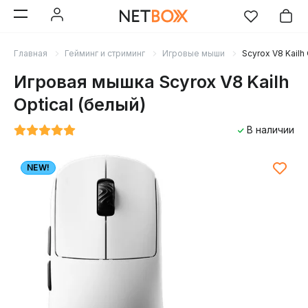
Главная
Гейминг и стриминг
Игровые мыши
Scyrox V8 Kailh 
Игровая мышка Scyrox V8 Kailh
Optical (белый)
В наличии
NEW!