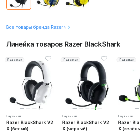
Все товары бренда Razer⭐️
Линейка товаров Razer BlackShark
Под заказ
Под заказ
Под заказ
Наушники
Наушники
Наушники
Razer BlackShark V2
Razer BlackShark V2
Razer Bl
X (белый)
X (черный)
X (зелён