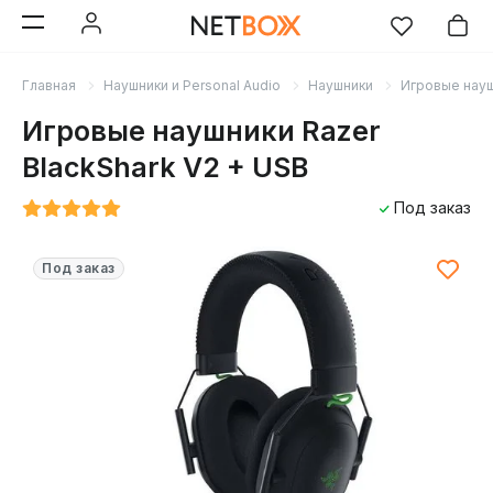
Главная
Наушники и Personal Audio
Наушники
Игровые нау
Игровые наушники Razer
BlackShark V2 + USB
Под заказ
Под заказ