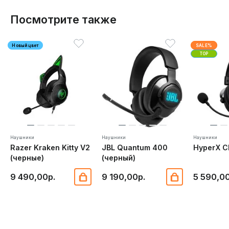
Посмотрите также
Новый цвет
SALE%
TOP
Наушники
Наушники
Наушники
Razer Kraken Kitty V2
JBL Quantum 400
HyperX Cl
(черные)
(черный)
9 490,00р.
9 190,00р.
5 590,00