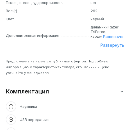
Пыле-, влаго-, ударопрочность
нет
Вес (г)
262
Цвет
чёрный
динамики Razer
TriForce,
Дополнительная информация
кардиоидный
Развернуть
микрофон Razer
Развернуть
HyperClear, USB
передатчик
Предложение не является публичной офертой. Подробную
информацию о характеристиках товара, его наличии и цене
уточняйте у менеджеров.
Комплектация
Наушники
USB передатчик