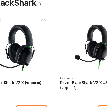
lackShark
Наушники
ackShark V2 X (черный)
Razer BlackShark V2 X U
(черный)