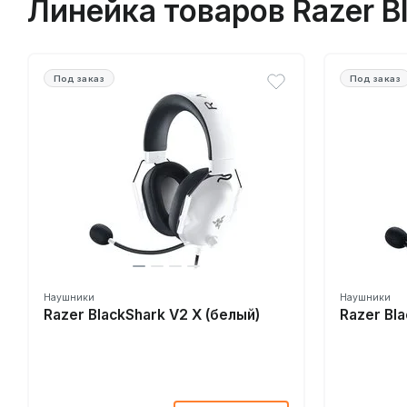
Линейка товаров Razer B
Под заказ
Под заказ
Наушники
Наушники
Razer BlackShark V2 X (белый)
Razer Bl