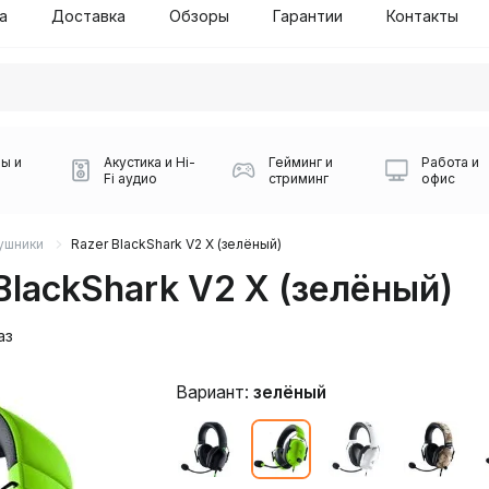
а
Доставка
Обзоры
Гарантии
Контакты
ы и
Акустика и Hi-
Гейминг и
Работа и
Fi аудио
стриминг
офис
бой СДЭК
ушники
Razer BlackShark V2 X (зелёный)
lackShark V2 X (зелёный)
аз
Вариант:
зелёный
Игровые мыши Logitech
Портативные колонки
Наборы периферии
Игровые наушники
Микрофоны BOYA
Powerbank
Беспроводные колонки
USB Type-C адаптеры
Коврики для мыши
Ресиверы
Геймпады
Наборы