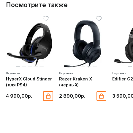
Посмотрите также
Наушники
Наушники
Наушники
HyperX Cloud Stinger
Razer Kraken X
Edifier G2
(для PS4)
(черный)
4 990,00р.
2 890,00р.
3 590,00