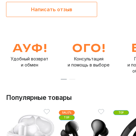
Написать отзыв
Удобный возврат
Консультация
и обмен
и помощь в выборе
и п
о
Популярные товары
SALE%
TOP
TOP