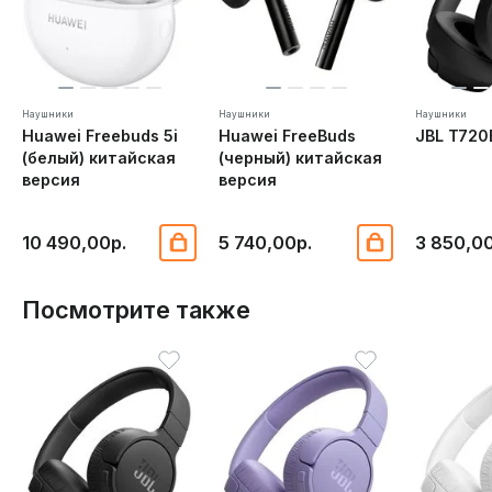
Наушники
Наушники
Наушники
Huawei Freebuds 5i
Huawei FreeBuds
JBL T720
(белый) китайская
(черный) китайская
версия
версия
10 490,00р.
5 740,00р.
3 850,00
Посмотрите также