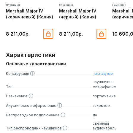
Наушники
Наушники
Наушники
Marshall Major IV
Marshall Major IV
Marshall 
(коричневый) (Копия)
(черный) (Копия)
(коричне
8 211,00р.
8 211,00р.
10 690,
Характеристики
Основные характеристики
Конструкция
накладные
наушники с
Тип
микрофоном
Назначение
портативные
Акустическое оформление
закрытое
Беспроводное подключение
да
съёмный
Тип беспроводных наушников
аудиокабель