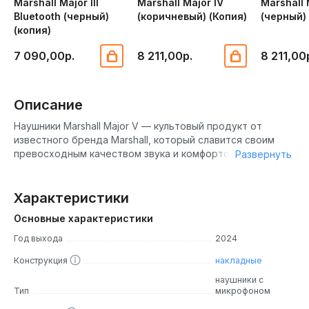
Marshall Major III
Marshall Major IV
Marshall 
Bluetooth (черный)
(коричневый) (Копия)
(черный)
(копия)
7 090,00р.
8 211,00р.
8 211,00
Описание
Наушники Marshall Major V — культовый продукт от
известного бренда Marshall, который славится своим
превосходным качеством звука и комфортом в
Развернуть
использовании. Эти беспроводные наушники,
разработанные с учетом опыта и традиций Marshall,
станут идеальным выбором для тех, кто ищет
Характеристики
качественный звук, удобство и стиль "в одном флаконе".
Основные характеристики
Год выхода
2024
Дизайн
Конструкция
накладные
Наушники Marshall Major V имеют комфортный
наушники с
классический дизайн, который всегда будет радовать
Тип
микрофоном
глаз настоящего ценителя. Наушники выполнены из
высококачественных материалов. Благодаря