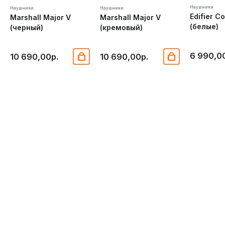
Наушники
Наушники
Наушники
Edifier C
Marshall Major V
Marshall Major V
(белые)
(черный)
(кремовый)
6 990,0
10 690,00р.
10 690,00р.