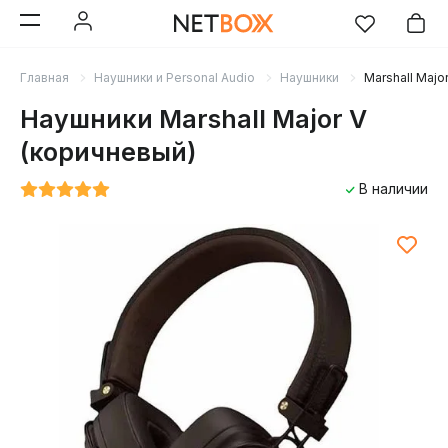
Главная
Наушники и Personal Audio
Наушники
Marshall Majo
Наушники Marshall Major V
(коричневый)
В наличии