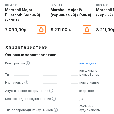
Наушники
Наушники
Наушники
Marshall Major III
Marshall Major IV
Marshall 
Bluetooth (черный)
(коричневый) (Копия)
(черный)
(копия)
7 090,00р.
8 211,00р.
8 211,00
Характеристики
Основные характеристики
Конструкция
накладные
наушники с
Тип
микрофоном
Назначение
портативные
Акустическое оформление
закрытое
Беспроводное подключение
да
съёмный
Тип беспроводных наушников
аудиокабель