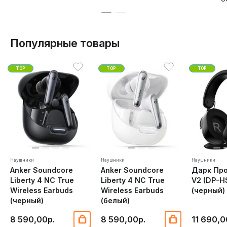
Популярные товары
TOP
TOP
TOP
Наушники
Наушники
Наушники
Anker Soundcore
Anker Soundcore
Дарк Пр
Liberty 4 NC True
Liberty 4 NC True
V2 (DP-H
Wireless Earbuds
Wireless Earbuds
(черный)
(черный)
(белый)
8 590,00р.
8 590,00р.
11 690,0