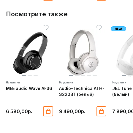
Посмотрите также
NEW!
Наушники
Наушники
Наушники
MEE audio Wave AF36
Audio-Technica ATH-
JBL Tun
S220BT (белый)
(белый)
6 580,00р.
9 490,00р.
7 890,0